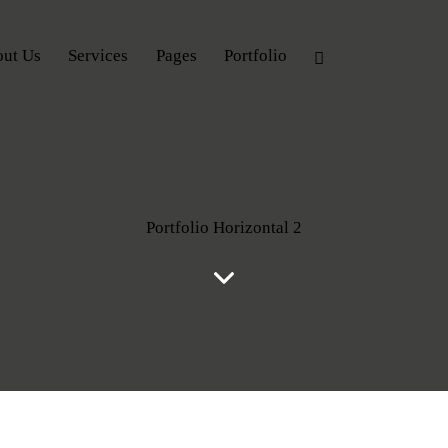
ut Us
Services
Pages
Portfolio
Portfolio Horizontal 2