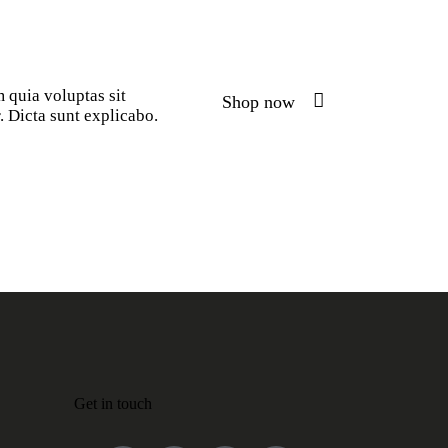
 quia voluptas sit
Shop now
. Dicta sunt explicabo.
Get in touch