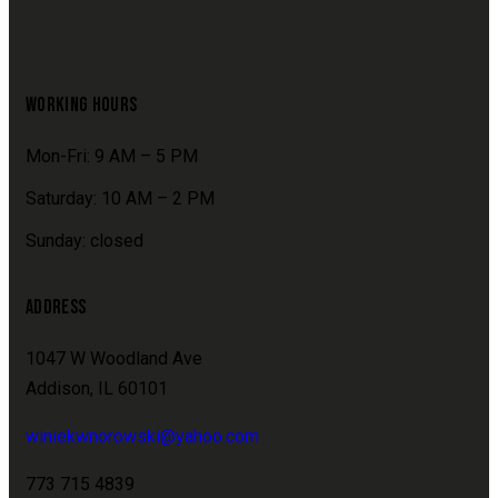
WORKING HOURS
Mon-Fri: 9 AM – 5 PM
Saturday: 10 AM – 2 PM
Sunday: closed
ADDRESS
1047 W Woodland Ave
Addison, IL 60101
winiekwnorowski@yahoo.com
773 715 4839