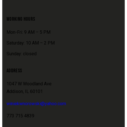
WORKING HOURS
Mon-Fri: 9 AM – 5 PM
Saturday: 10 AM – 2 PM
Sunday: closed
ADDRESS
1047 W Woodland Ave
Addison, IL 60101
winiekwnorowski@yahoo.com
773 715 4839